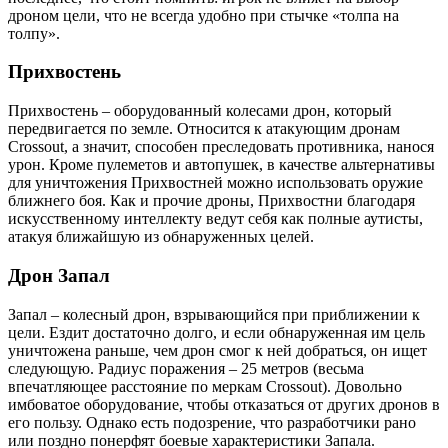
дроном цели, что не всегда удобно при стычке «толпа на
толпу».
Прихвостень
Прихвостень – оборудованный колесами дрон, который
передвигается по земле. Относится к атакующим дронам
Crossout, а значит, способен преследовать противника, нанося
урон. Кроме пулеметов и автопушек, в качестве альтернативы
для уничтожения Прихвостней можно использовать оружие
ближнего боя. Как и прочие дроны, Прихвостни благодаря
искусственному интеллекту ведут себя как полные аутисты,
атакуя ближайшую из обнаруженных целей.
Дрон Запал
Запал – колесный дрон, взрывающийся при приближении к
цели. Ездит достаточно долго, и если обнаруженная им цель
уничтожена раньше, чем дрон смог к ней добраться, он ищет
следующую. Радиус поражения – 25 метров (весьма
впечатляющее расстояние по меркам Crossout). Довольно
имбоватое оборудование, чтобы отказаться от других дронов в
его пользу. Однако есть подозрение, что разработчики рано
или поздно понерфят боевые характеристики Запала.