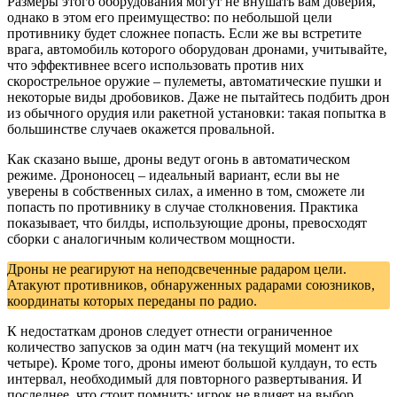
Размеры этого оборудования могут не внушать вам доверия,
однако в этом его преимущество: по небольшой цели
противнику будет сложнее попасть. Если же вы встретите
врага, автомобиль которого оборудован дронами, учитывайте,
что эффективнее всего использовать против них
скорострельное оружие – пулеметы, автоматические пушки и
некоторые виды дробовиков. Даже не пытайтесь подбить дрон
из обычного орудия или ракетной установки: такая попытка в
большинстве случаев окажется провальной.
Как сказано выше, дроны ведут огонь в автоматическом
режиме. Дрононосец – идеальный вариант, если вы не
уверены в собственных силах, а именно в том, сможете ли
попасть по противнику в случае столкновения. Практика
показывает, что билды, использующие дроны, превосходят
сборки с аналогичным количеством мощности.
Дроны не реагируют на неподсвеченные радаром цели.
Атакуют противников, обнаруженных радарами союзников,
координаты которых переданы по радио.
К недостаткам дронов следует отнести ограниченное
количество запусков за один матч (на текущий момент их
четыре). Кроме того, дроны имеют большой кулдаун, то есть
интервал, необходимый для повторного развертывания. И
последнее, что стоит помнить: игрок не влияет на выбор